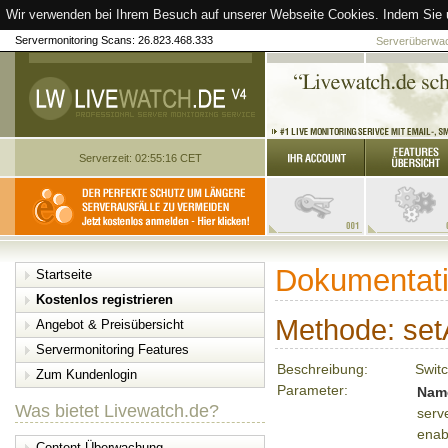
Wir verwenden bei Ihrem Besuch auf unserer Webseite Cookies. Indem Sie 
Servermonitoring Scans: 26.823.468.333
Serverüberwach
Serverzeit: 02:55:16 CET
Dokumentati
Startseite
Kostenlos registrieren
Methode: set
Angebot & Preisübersicht
Servermonitoring Features
Beschreibung:
Switc
Zum Kundenlogin
Parameter:
Nam
Was bietet Livewatch.de?
serv
enab
Content-Überwachung