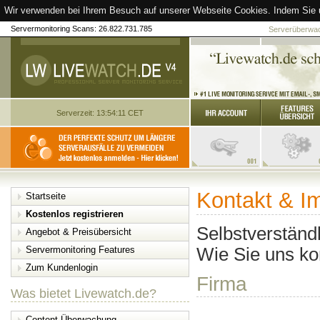
Wir verwenden bei Ihrem Besuch auf unserer Webseite Cookies. Indem Sie 
Servermonitoring Scans: 26.822.731.785
Serverüberwach
Serverzeit: 13:54:11 CET
Kontakt & 
Startseite
Kostenlos registrieren
Selbstverständl
Angebot & Preisübersicht
Wie Sie uns kon
Servermonitoring Features
Zum Kundenlogin
Firma
Was bietet Livewatch.de?
Content-Überwachung