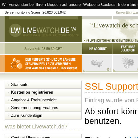
Wir verwenden bei Ihrem Besuch auf unserer Webseite Cookies. Indem Sie 
Servermonitoring Scans: 26.823.301.942
Serverüberwach
Serverzeit: 23:59:39 CET
SSL Support
Startseite
Kostenlos registrieren
Eintrag wurde von 
Angebot & Preisübersicht
Servermonitoring Features
Ab sofort kön
Zum Kundenlogin
benutzen.
Was bietet Livewatch.de?
Content-Überwachung