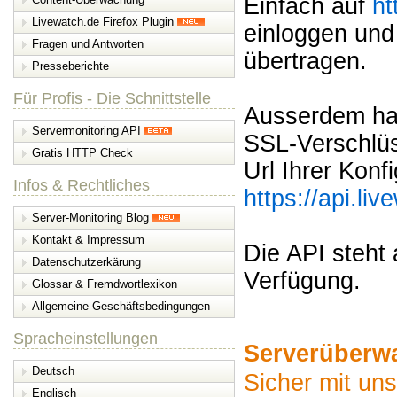
Einfach auf
ht
Livewatch.de Firefox Plugin
einloggen und
Fragen und Antworten
übertragen.
Presseberichte
Für Profis - Die Schnittstelle
Ausserdem hab
Servermonitoring API
SSL-Verschlüss
Gratis HTTP Check
Url Ihrer Konf
Infos & Rechtliches
https://api.li
Server-Monitoring Blog
Kontakt & Impressum
Die API steht 
Datenschutzerkärung
Verfügung.
Glossar & Fremdwortlexikon
Allgemeine Geschäftsbedingungen
Spracheinstellungen
Serverüberw
Deutsch
Sicher mit u
Englisch