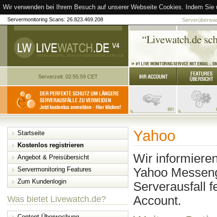
Wir verwenden bei Ihrem Besuch auf unserer Webseite Cookies. Indem Sie 
Servermonitoring Scans: 26.823.469.208
Serverüberwach
Serverzeit: 02:55:59 CET
Yahoo
Startseite
Kostenlos registrieren
Wir informiere
Angebot & Preisübersicht
Yahoo Messeng
Servermonitoring Features
Zum Kundenlogin
Serverausfall f
Account.
Was bietet Livewatch.de?
Content-Überwachung